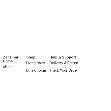
Zanzibar
Shop
Help & Support
Home
Living room
Delivery & Return
About
Dining room
Track Your Order
Showroom
Bedroomss
Terms & Conditions
Brands
Lighting
Privacy Policy
Services
Contact Us