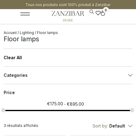
Tous nos produits sont 100% produit à Zanzibar​
0
Accueil
/
Lighting
/ Floor lamps
Floor lamps
Clear All
Categories
Price
€
175.00
€
895.00
3 résultats affichés
Sort by:
Default