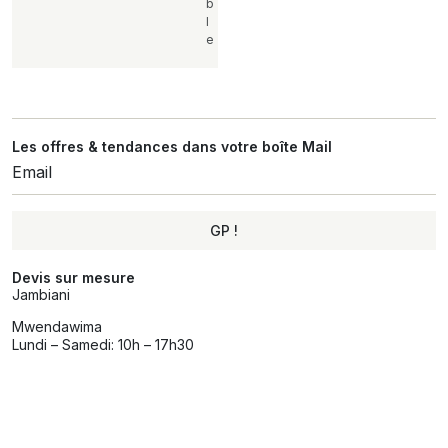
b
l
e
Les offres & tendances dans votre boîte Mail
GP !
Alternative:
Devis sur mesure
Jambiani
Mwendawima
Lundi – Samedi: 10h – 17h30