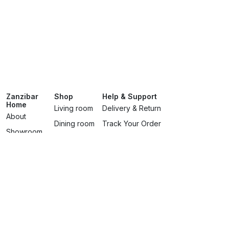
Zanzibar
Shop
Help & Support
Home
Living room
Delivery & Return
About
Dining room
Track Your Order
Showroom
Bedroomss
Terms & Conditions
Brands
Lighting
Privacy Policy
Services
Contact Us