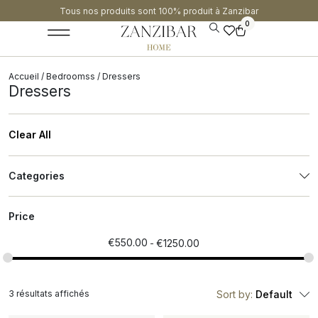
Tous nos produits sont 100% produit à Zanzibar​
0
Accueil
/
Bedroomss
/ Dressers
Dressers
Clear All
Categories
Price
€
550.00
€
1250.00
3 résultats affichés
Sort by:
Default